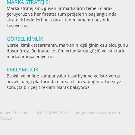
MARKA STRATEJİSİ
Marka stratejisini, güvenilir markaların temeli olarak
görüyoruz ve her fırsatta tüm projelerin başlangıcında
stratejik hedefleri net olarak tanımlamanın peşinde
koşuyoruz.
GÖRSEL KİMLİK
Görsel kimlik tasarımının, markanın kişiliğinin özü olduğunu
düşünürüz. Bu inanç ile tüm ortamlarda güçlü ve istikrarlı
markalar inşa ediyoruz.
REKLAMCILIK
Baskılı ve online kampanyalar tasarlıyor ve geliştiriyoruz
ancak, hangi platformda olursa olsun yaptığımız herşeye
sonuçta bir çeşit reklam olarak bakıyoruz.
Mineral Tasarım
+90(0212) 289 30 10
info@mineraltasarim.com
©2020