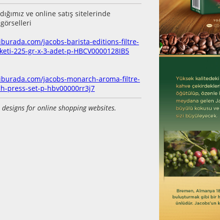
adığımız ve online satış sitelerinde
 görselleri
burada.com/jacobs-barista-editions-filtre-
keti-225-gr-x-3-adet-p-HBCV0000128IB5
iburada.com/jacobs-monarch-aroma-filtre-
ch-press-set-p-hbv00000rr3j7
 designs for online shopping websites.