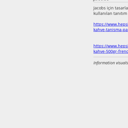
Jacobs için tasarl
kullanılan tanıtım
https://www.hepsi
kahve-tanisma-pa
https://www.heps
kahve-500gr-fren
Information visuals