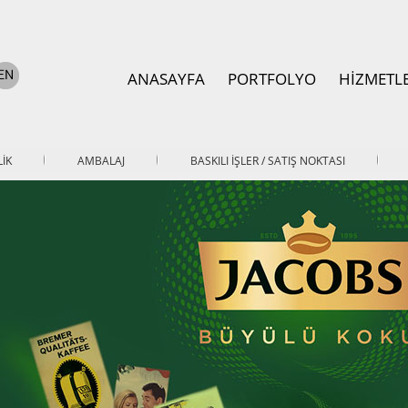
ANASAYFA
PORTFOLYO
HİZMETL
İK
AMBALAJ
BASKILI İŞLER / SATIŞ NOKTASI