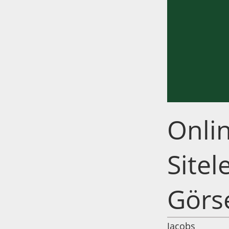
Onlin
Sitel
Görse
Jacobs