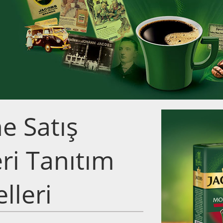
e Satış
eri Tanıtım
lleri