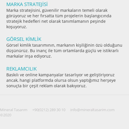
MARKA STRATEJİSİ
Marka stratejisini, güvenilir markaların temeli olarak
görüyoruz ve her fırsatta tüm projelerin başlangıcında
stratejik hedefleri net olarak tanımlamanın peşinde
koşuyoruz.
GÖRSEL KİMLİK
Görsel kimlik tasarımının, markanın kişiliğinin özü olduğunu
düşünürüz. Bu inanç ile tüm ortamlarda güçlü ve istikrarlı
markalar inşa ediyoruz.
REKLAMCILIK
Baskılı ve online kampanyalar tasarlıyor ve geliştiriyoruz
ancak, hangi platformda olursa olsun yaptığımız herşeye
sonuçta bir çeşit reklam olarak bakıyoruz.
Mineral Tasarım
+90(0212) 289 30 10
info@mineraltasarim.com
©2020